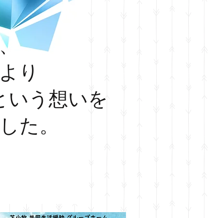
、
より
という想いを
した。