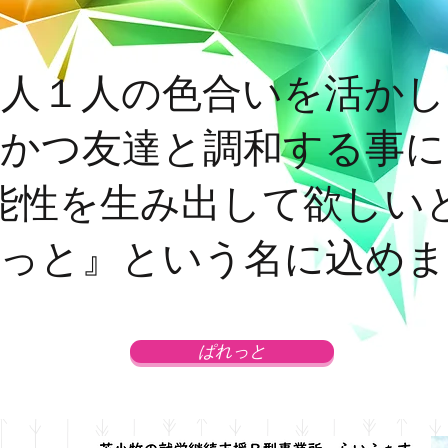
１人１人の色合いを活かし
かつ友達と調和する事に
能性を生み出して欲しい
っと』という名に込めま
ぱれっと